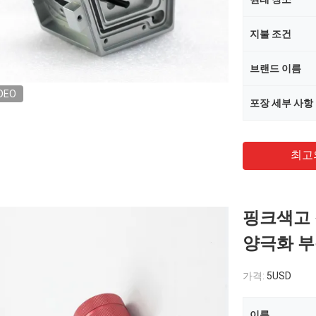
지불 조건
브랜드 이름
DEO
포장 세부 사항
최고
핑크색고 
양극화 
가격:
5USD
이름