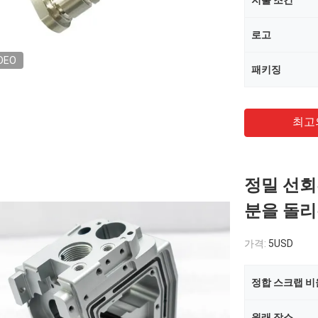
지불 조건
로고
DEO
패키징
최고
정밀 선회
분을 돌리
가격:
5USD
정합 스크랩 비
원래 장소