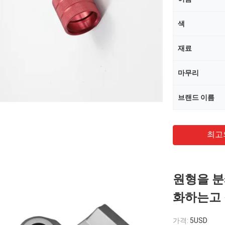
색
재료
마무리
브랜드 이름
최고
원형을 분
화하는고
가격:
5USD